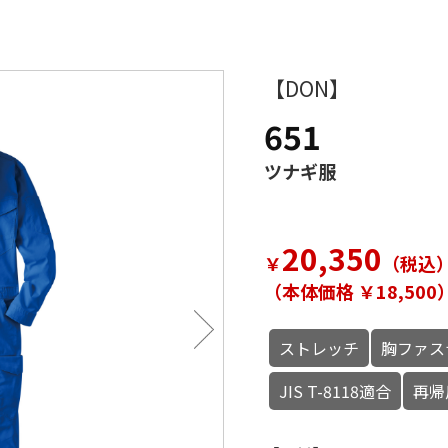
【DON】
651
ツナギ服
20,350
￥
（税込
（本体価格 ￥18,500
ストレッチ
胸ファス
JIS T-8118適合
再帰