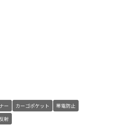
）
）
ナー
カーゴポケット
帯電防止
反射